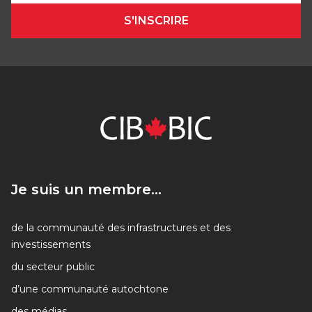
S'INSCRIRE
Je suis un membre...
Je suis un membre...
de la communauté des infrastructures et des
investissements
du secteur public
d’une communauté autochtone
des médias