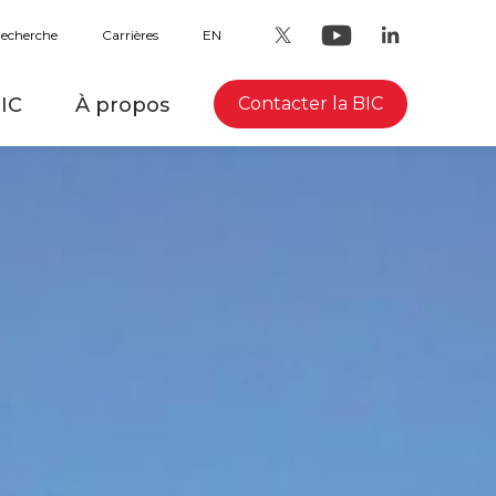
echerche
Carrières
EN
BIC
À propos
Contacter la BIC