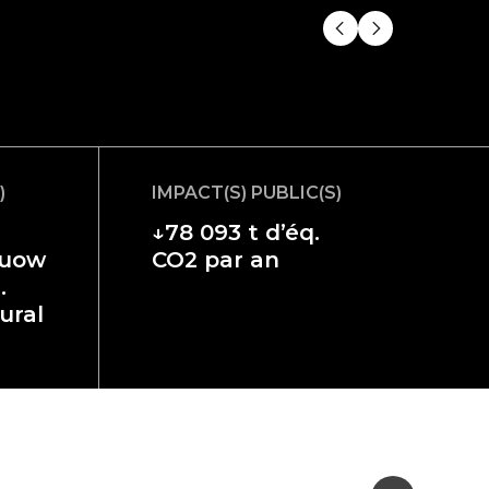
)
IMPACT(S) PUBLIC(S)
↓78 093 t d’éq.
nuow
CO2 par an
.
ural