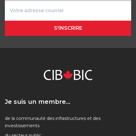
S'INSCRIRE
Je suis un membre...
Je suis un membre...
de la communauté des infrastructures et des
investissements
du secteur public