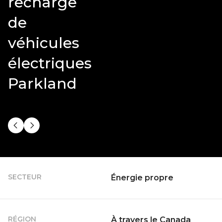
recharge
de
véhicules
électriques
Parkland
SECTEUR
Énergie propre
RÉGION
À travers le Canada