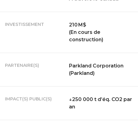
INVESTISSEMENT
210 M$
(En cours de
construction)
PARTENAIRE(S)
Parkland Corporation
(Parkland)
IMPACT(S) PUBLIC(S)
↓250 000 t d’éq. CO2 par
an